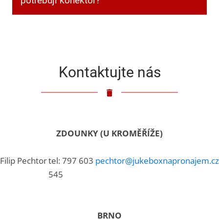
potřebuji konektor?
Klasický 3,5mm jack.
Kontaktujte nás
ZDOUNKY (U KROMĚŘÍŽE)
Filip Pechtor
tel: 797 603
pechtor@jukeboxnapronajem.cz
545
BRNO