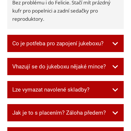
Bez problému i do Felicie. Stačí mít prázdný
kufr pro popelnici a zadní sedačky pro
reproduktory.
Co je potřeba pro zapojení jukeboxu?
Všechnu potřebnou kabeláž dostanete při
Vhazují se do jukeboxu nějaké mince?
převzetí. Jen je potřeba mít jednu zásuvku
volnou pro jukebox a další dvě pro
Ne, v jukeboxu jsou automaticky zdarma
reprobedny.
Lze vymazat navolené skladby?
kredity.
Ano. Když si někdo navolí písničku, kterou
Jak je to s placením? Záloha předem?
ostatní nechtějí poslouchat, můžete frontu
kdykoliv smazat speciální kombinací tlačítek,