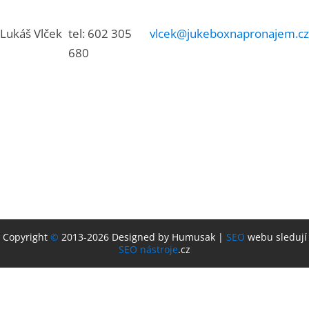
Lukáš Vlček
tel: 602 305
vlcek@jukeboxnapronajem.cz
680
Copyright
©
2013-2026 Designed by Humusak |
SEO
webu sledují
SEO nástroje
.cz