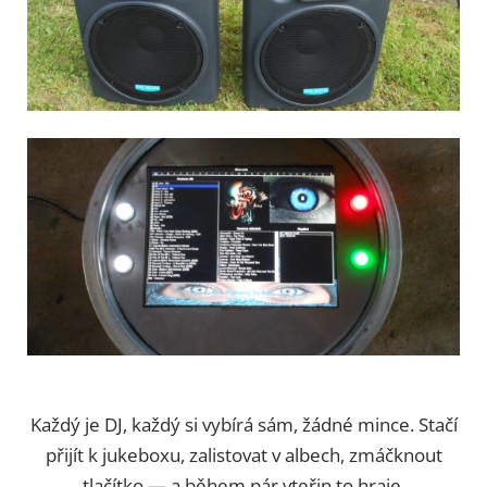
Každý je DJ, každý si vybírá sám, žádné mince. Stačí
přijít k jukeboxu, zalistovat v albech, zmáčknout
tlačítko — a během pár vteřin to hraje.