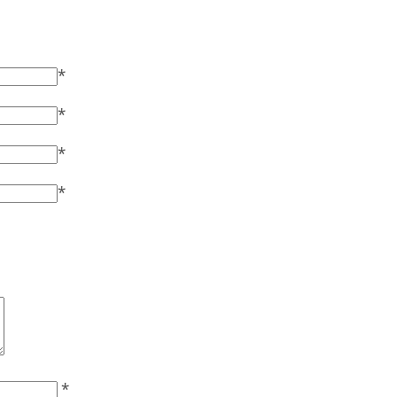
*
*
*
*
*