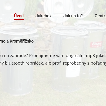
Úvod
Jukebox
Jak na to?
Ceník
rno a Kroměřížsko
avu na zahradě? Pronajmeme vám originální mp3 jukeb
ný bluetooth repráček, ale profi reprobedny s pořádný