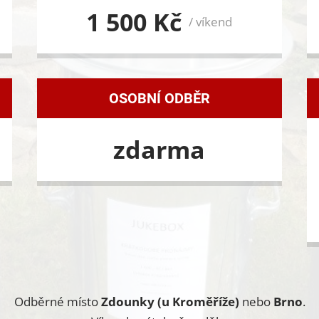
1 500 Kč
/ víkend
OSOBNÍ ODBĚR
zdarma
Odběrné místo
Zdounky (u Kroměříže)
nebo
Brno
.