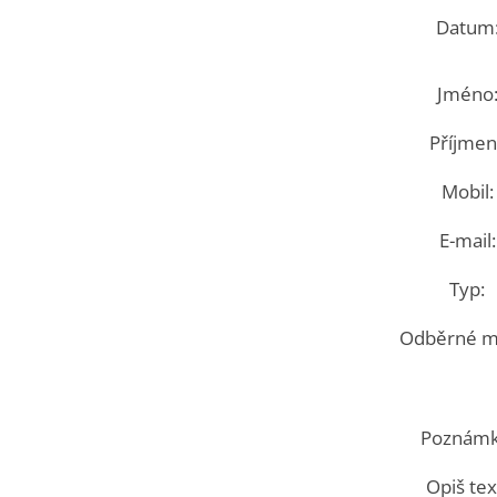
Datum
Jméno
Příjmení
Mobil:
E-mail:
Typ:
Odběrné mí
Poznámk
Opiš tex