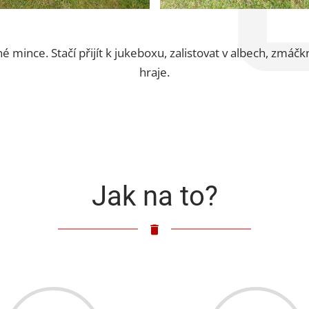
né mince. Stačí přijít k jukeboxu, zalistovat v albech, zmáč
hraje.
Jak na to?