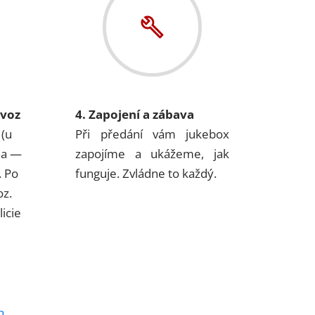
ovoz
4. Zapojení a zábava
 (u
Při předání vám jukebox
na —
zapojíme a ukážeme, jak
. Po
funguje. Zvládne to každý.
oz.
icie
h
.