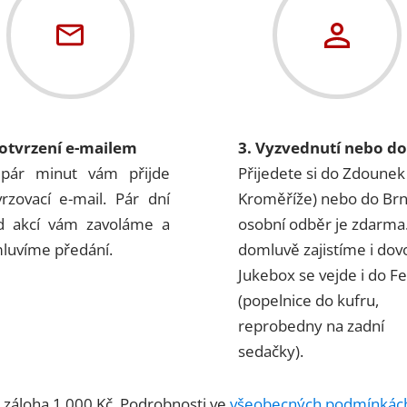
Potvrzení e-mailem
3. Vyzvednutí nebo d
pár minut vám přijde
Přijedete si do Zdounek
vrzovací e-mail. Pár dní
Kroměříže) nebo do Br
d akcí vám zavoláme a
osobní odběr je zdarma
luvíme předání.
domluvě zajistíme i dov
Jukebox se vejde i do Fel
(popelnice do kufru,
reprobedny na zadní
sedačky).
á záloha 1 000 Kč. Podrobnosti ve
všeobecných podmínkác