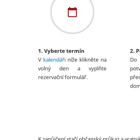
1. Vyberte termín
2. 
V
kalendáři
níže klikněte na
Do 
volný den a vyplňte
pot
rezervační formulář.
pře
dom
K zapůjčení stačí občanský průkaz a vratn