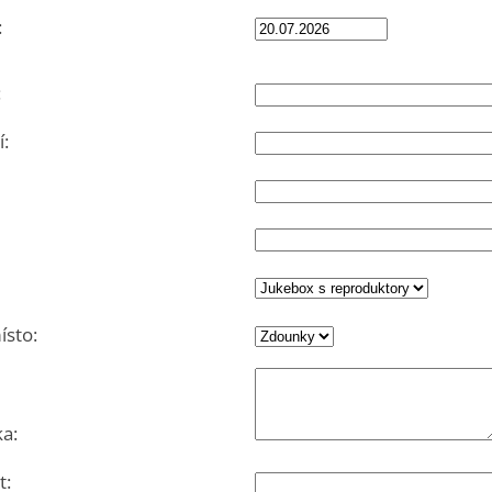
:
:
:
sto:
a:
t: