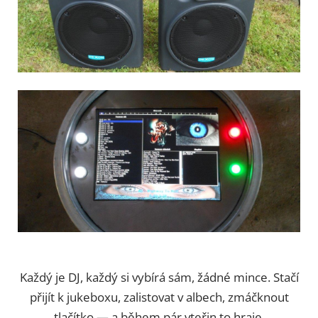
Každý je DJ, každý si vybírá sám, žádné mince. Stačí
přijít k jukeboxu, zalistovat v albech, zmáčknout
tlačítko — a během pár vteřin to hraje.