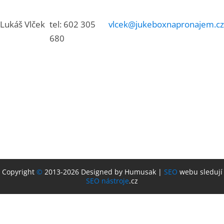
Lukáš Vlček
tel: 602 305
vlcek@jukeboxnapronajem.cz
680
Copyright
©
2013-2026 Designed by Humusak |
SEO
webu sledují
SEO nástroje
.cz