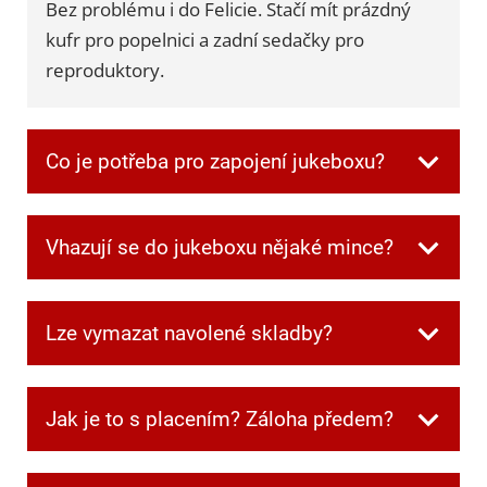
Bez problému i do Felicie. Stačí mít prázdný
kufr pro popelnici a zadní sedačky pro
reproduktory.
Co je potřeba pro zapojení jukeboxu?
Všechnu potřebnou kabeláž dostanete při
Vhazují se do jukeboxu nějaké mince?
převzetí. Jen je potřeba mít jednu zásuvku
volnou pro jukebox a další dvě pro
Ne, v jukeboxu jsou automaticky zdarma
reprobedny.
Lze vymazat navolené skladby?
kredity.
Ano. Když si někdo navolí písničku, kterou
Jak je to s placením? Záloha předem?
ostatní nechtějí poslouchat, můžete frontu
kdykoliv smazat speciální kombinací tlačítek,