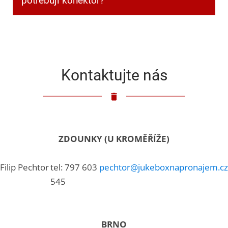
potřebuji konektor?
Klasický 3,5mm jack.
Kontaktujte nás
ZDOUNKY (U KROMĚŘÍŽE)
Filip Pechtor
tel: 797 603
pechtor@jukeboxnapronajem.cz
545
BRNO