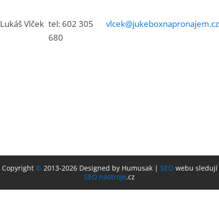
Lukáš Vlček
tel: 602 305
vlcek@jukeboxnapronajem.cz
680
Copyright
©
2013-2026 Designed by Humusak |
SEO
webu sledují
SEO nástroje
.cz