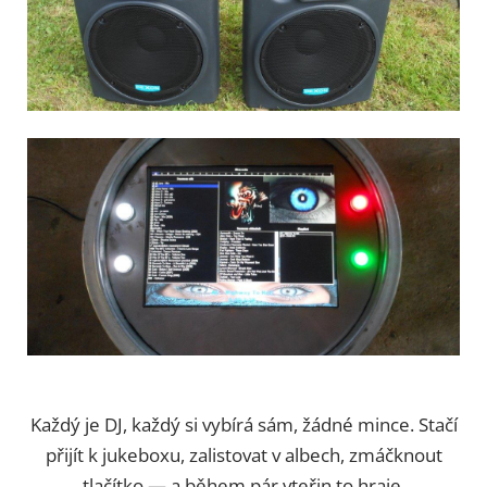
Každý je DJ, každý si vybírá sám, žádné mince. Stačí
přijít k jukeboxu, zalistovat v albech, zmáčknout
tlačítko — a během pár vteřin to hraje.