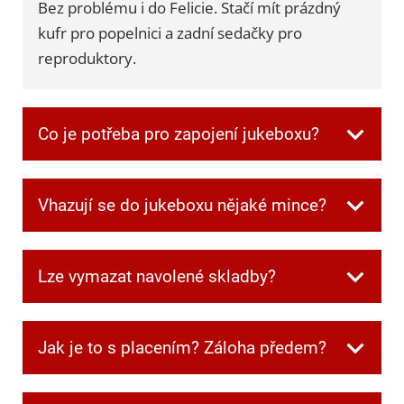
Bez problému i do Felicie. Stačí mít prázdný
kufr pro popelnici a zadní sedačky pro
reproduktory.
Co je potřeba pro zapojení jukeboxu?
Všechnu potřebnou kabeláž dostanete při
Vhazují se do jukeboxu nějaké mince?
převzetí. Jen je potřeba mít jednu zásuvku
volnou pro jukebox a další dvě pro
Ne, v jukeboxu jsou automaticky zdarma
reprobedny.
Lze vymazat navolené skladby?
kredity.
Ano. Když si někdo navolí písničku, kterou
Jak je to s placením? Záloha předem?
ostatní nechtějí poslouchat, můžete frontu
kdykoliv smazat speciální kombinací tlačítek,