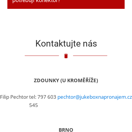
potřebuji konektor?
Klasický 3,5mm jack.
Kontaktujte nás
ZDOUNKY (U KROMĚŘÍŽE)
Filip Pechtor
tel: 797 603
pechtor@jukeboxnapronajem.cz
545
BRNO