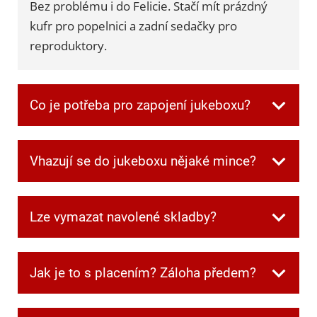
Bez problému i do Felicie. Stačí mít prázdný
kufr pro popelnici a zadní sedačky pro
reproduktory.
Co je potřeba pro zapojení jukeboxu?
Všechnu potřebnou kabeláž dostanete při
Vhazují se do jukeboxu nějaké mince?
převzetí. Jen je potřeba mít jednu zásuvku
volnou pro jukebox a další dvě pro
Ne, v jukeboxu jsou automaticky zdarma
reprobedny.
Lze vymazat navolené skladby?
kredity.
Ano. Když si někdo navolí písničku, kterou
Jak je to s placením? Záloha předem?
ostatní nechtějí poslouchat, můžete frontu
kdykoliv smazat speciální kombinací tlačítek,