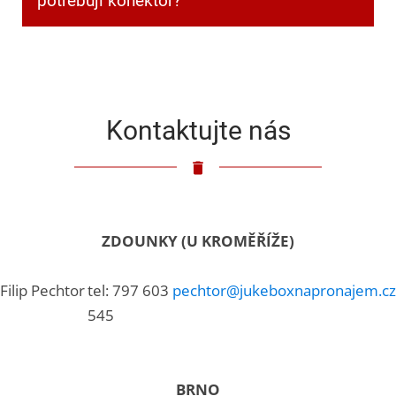
potřebuji konektor?
Klasický 3,5mm jack.
Kontaktujte nás
ZDOUNKY (U KROMĚŘÍŽE)
Filip Pechtor
tel: 797 603
pechtor@jukeboxnapronajem.cz
545
BRNO