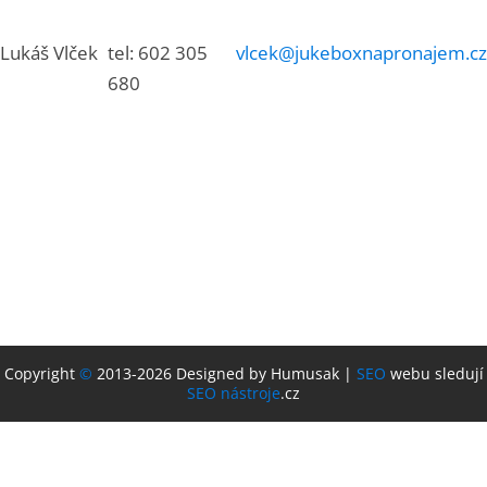
Lukáš Vlček
tel: 602 305
vlcek@jukeboxnapronajem.cz
680
Copyright
©
2013-2026 Designed by Humusak |
SEO
webu sledují
SEO nástroje
.cz