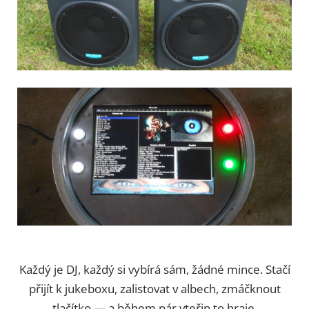
Každý je DJ, každý si vybírá sám, žádné mince. Stačí
přijít k jukeboxu, zalistovat v albech, zmáčknout
tlačítko — a během pár vteřin to hraje.