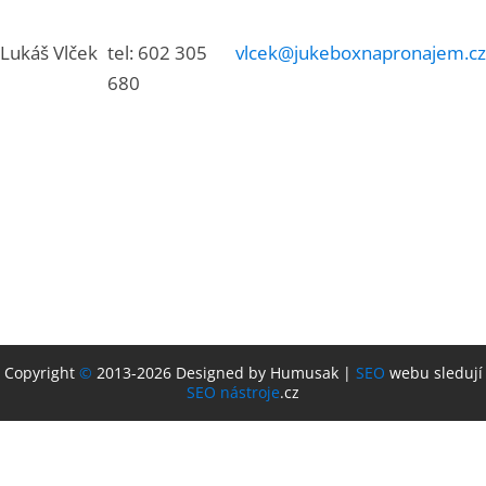
Lukáš Vlček
tel: 602 305
vlcek@jukeboxnapronajem.cz
680
Copyright
©
2013-2026 Designed by Humusak |
SEO
webu sledují
SEO nástroje
.cz