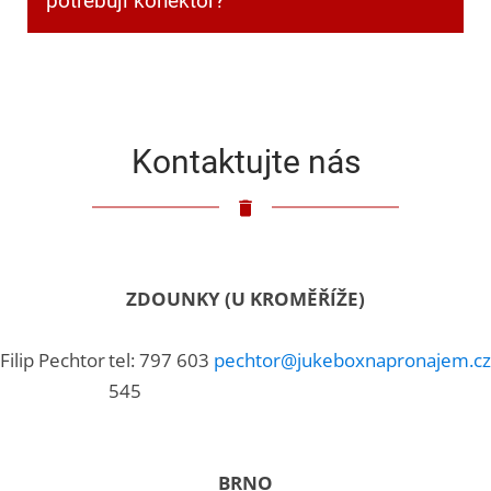
potřebuji konektor?
Klasický 3,5mm jack.
Kontaktujte nás
ZDOUNKY (U KROMĚŘÍŽE)
Filip Pechtor
tel: 797 603
pechtor@jukeboxnapronajem.cz
545
BRNO