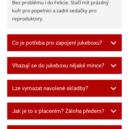
Bez problému i do Felicie. Stačí mít prázdný
kufr pro popelnici a zadní sedačky pro
reproduktory.
Co je potřeba pro zapojení jukeboxu?
Všechnu potřebnou kabeláž dostanete při
Vhazují se do jukeboxu nějaké mince?
převzetí. Jen je potřeba mít jednu zásuvku
volnou pro jukebox a další dvě pro
Ne, v jukeboxu jsou automaticky zdarma
reprobedny.
Lze vymazat navolené skladby?
kredity.
Ano. Když si někdo navolí písničku, kterou
Jak je to s placením? Záloha předem?
ostatní nechtějí poslouchat, můžete frontu
kdykoliv smazat speciální kombinací tlačítek,