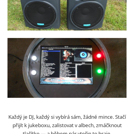
Každý je DJ, každý si vybírá sám, žádné mince. Stačí
přijít k jukeboxu, zalistovat v albech, zmáčknout
tlačítko — a během pár vteřin to hraje.