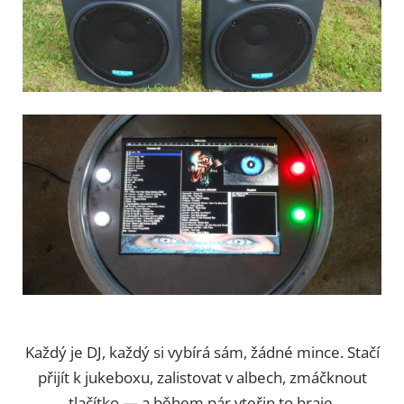
Každý je DJ, každý si vybírá sám, žádné mince. Stačí
přijít k jukeboxu, zalistovat v albech, zmáčknout
tlačítko — a během pár vteřin to hraje.