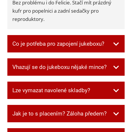
Bez problému i do Felicie. Stačí mít prázdný
kufr pro popelnici a zadní sedačky pro
reproduktory.
Co je potřeba pro zapojení jukeboxu?
Všechnu potřebnou kabeláž dostanete při
Vhazují se do jukeboxu nějaké mince?
převzetí. Jen je potřeba mít jednu zásuvku
volnou pro jukebox a další dvě pro
Ne, v jukeboxu jsou automaticky zdarma
reprobedny.
Lze vymazat navolené skladby?
kredity.
Ano. Když si někdo navolí písničku, kterou
Jak je to s placením? Záloha předem?
ostatní nechtějí poslouchat, můžete frontu
kdykoliv smazat speciální kombinací tlačítek,