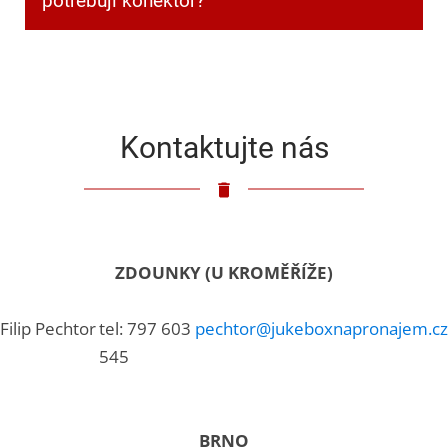
potřebuji konektor?
Klasický 3,5mm jack.
Kontaktujte nás
ZDOUNKY (U KROMĚŘÍŽE)
Filip Pechtor
tel: 797 603
pechtor@jukeboxnapronajem.cz
545
BRNO