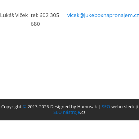
Lukáš Vlček
tel: 602 305
vlcek@jukeboxnapronajem.cz
680
Copyright
©
2013-2026 Designed by Humusak |
SEO
webu sledují
SEO nástroje
.cz