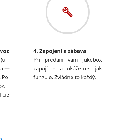
ovoz
4. Zapojení a zábava
 (u
Při předání vám jukebox
na —
zapojíme a ukážeme, jak
. Po
funguje. Zvládne to každý.
oz.
icie
h
.