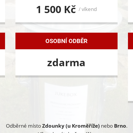
1 500 Kč
/ víkend
OSOBNÍ ODBĚR
zdarma
Odběrné místo
Zdounky (u Kroměříže)
nebo
Brno
.