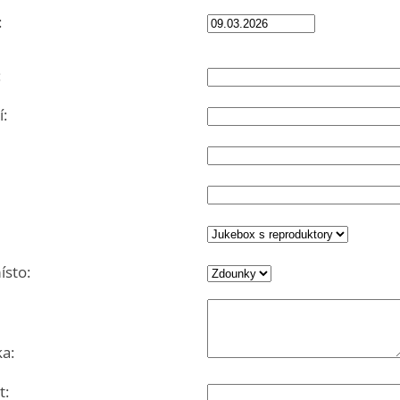
:
:
:
sto:
a:
t: