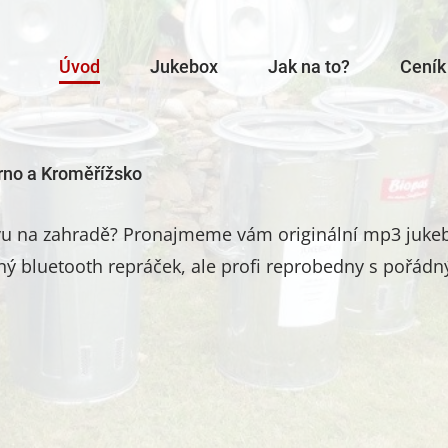
Úvod
Jukebox
Jak na to?
Ceník
rno a Kroměřížsko
avu na zahradě? Pronajmeme vám originální mp3 jukeb
ný bluetooth repráček, ale profi reprobedny s pořádný