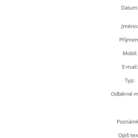
Datum
Jméno
Příjmení
Mobil:
E-mail:
Typ:
Odběrné mí
Poznámk
Opiš tex