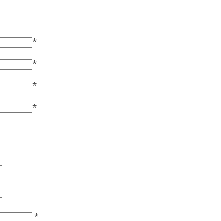
*
*
*
*
*