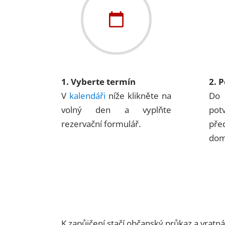
1. Vyberte termín
2. 
V
kalendáři
níže klikněte na
Do 
volný den a vyplňte
pot
rezervační formulář.
pře
dom
K zapůjčení stačí občanský průkaz a vratn