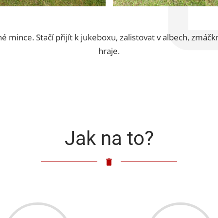
né mince. Stačí přijít k jukeboxu, zalistovat v albech, zmáč
hraje.
Jak na to?