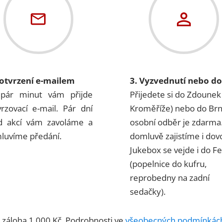
Potvrzení e-mailem
3. Vyzvednutí nebo d
pár minut vám přijde
Přijedete si do Zdounek
vrzovací e-mail. Pár dní
Kroměříže) nebo do Br
d akcí vám zavoláme a
osobní odběr je zdarma
luvíme předání.
domluvě zajistíme i dov
Jukebox se vejde i do Fel
(popelnice do kufru,
reprobedny na zadní
sedačky).
á záloha 1 000 Kč. Podrobnosti ve
všeobecných podmínkác