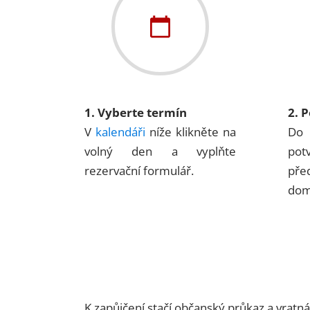
1. Vyberte termín
2. 
V
kalendáři
níže klikněte na
Do 
volný den a vyplňte
pot
rezervační formulář.
pře
dom
K zapůjčení stačí občanský průkaz a vratn