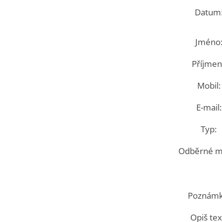
Datum
Jméno
Příjmení
Mobil:
E-mail:
Typ:
Odběrné mí
Poznámk
Opiš tex