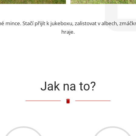
né mince. Stačí přijít k jukeboxu, zalistovat v albech, zmáč
hraje.
Jak na to?