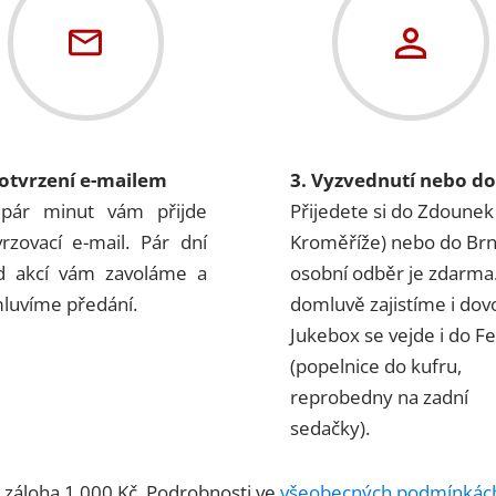
Potvrzení e-mailem
3. Vyzvednutí nebo d
pár minut vám přijde
Přijedete si do Zdounek
vrzovací e-mail. Pár dní
Kroměříže) nebo do Br
d akcí vám zavoláme a
osobní odběr je zdarma
luvíme předání.
domluvě zajistíme i dov
Jukebox se vejde i do Fel
(popelnice do kufru,
reprobedny na zadní
sedačky).
á záloha 1 000 Kč. Podrobnosti ve
všeobecných podmínkác