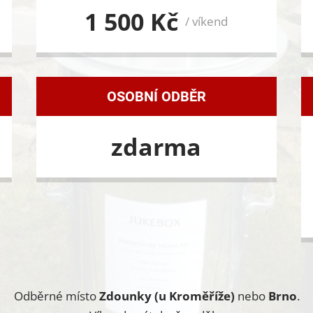
1 500 Kč
/ víkend
OSOBNÍ ODBĚR
zdarma
Odběrné místo
Zdounky (u Kroměříže)
nebo
Brno
.