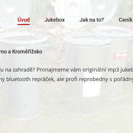
Úvod
Jukebox
Jak na to?
Ceník
rno a Kroměřížsko
avu na zahradě? Pronajmeme vám originální mp3 jukeb
ný bluetooth repráček, ale profi reprobedny s pořádný