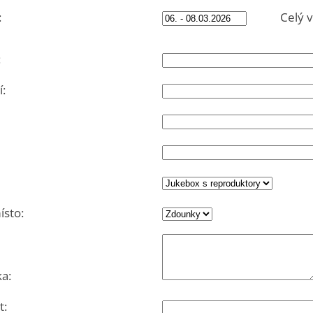
:
Celý ví
:
:
sto:
a:
t: