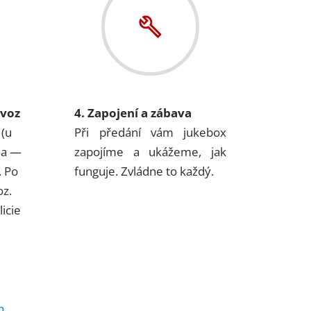
ovoz
4. Zapojení a zábava
 (u
Při předání vám jukebox
na —
zapojíme a ukážeme, jak
. Po
funguje. Zvládne to každý.
oz.
icie
h
.