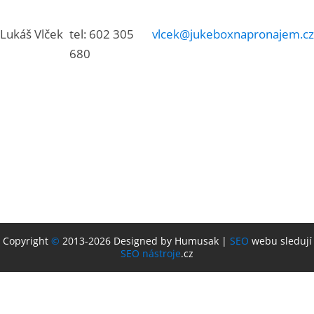
Lukáš Vlček
tel: 602 305
vlcek@jukeboxnapronajem.cz
680
Copyright
©
2013-2026 Designed by Humusak |
SEO
webu sledují
SEO nástroje
.cz