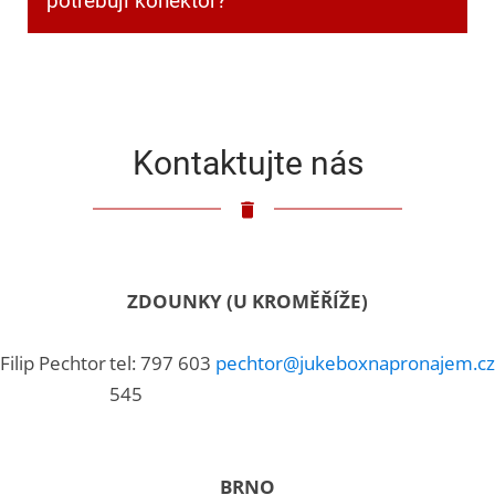
potřebuji konektor?
Klasický 3,5mm jack.
Kontaktujte nás
ZDOUNKY (U KROMĚŘÍŽE)
Filip Pechtor
tel: 797 603
pechtor@jukeboxnapronajem.cz
545
BRNO