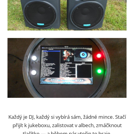
Každý je DJ, každý si vybírá sám, žádné mince. Stačí
přijít k jukeboxu, zalistovat v albech, zmáčknout
tlačítko — a během pár vteřin to hraje.