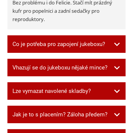
Bez problému i do Felicie. Stačí mít prázdný
kufr pro popelnici a zadní sedačky pro
reproduktory.
Co je potřeba pro zapojení jukeboxu?
Všechnu potřebnou kabeláž dostanete při
Vhazují se do jukeboxu nějaké mince?
převzetí. Jen je potřeba mít jednu zásuvku
volnou pro jukebox a další dvě pro
Ne, v jukeboxu jsou automaticky zdarma
reprobedny.
Lze vymazat navolené skladby?
kredity.
Ano. Když si někdo navolí písničku, kterou
Jak je to s placením? Záloha předem?
ostatní nechtějí poslouchat, můžete frontu
kdykoliv smazat speciální kombinací tlačítek,