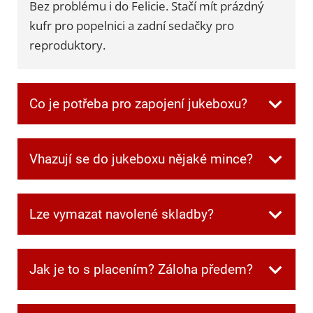
Bez problému i do Felicie. Stačí mít prázdný
kufr pro popelnici a zadní sedačky pro
reproduktory.
Co je potřeba pro zapojení jukeboxu?
Všechnu potřebnou kabeláž dostanete při
Vhazují se do jukeboxu nějaké mince?
převzetí. Jen je potřeba mít jednu zásuvku
volnou pro jukebox a další dvě pro
Ne, v jukeboxu jsou automaticky zdarma
reprobedny.
Lze vymazat navolené skladby?
kredity.
Ano. Když si někdo navolí písničku, kterou
Jak je to s placením? Záloha předem?
ostatní nechtějí poslouchat, můžete frontu
kdykoliv smazat speciální kombinací tlačítek,