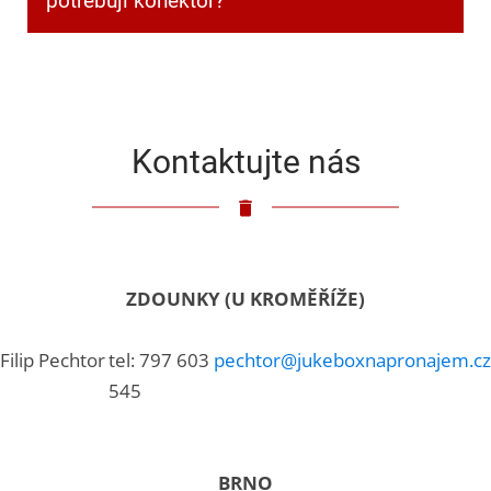
potřebuji konektor?
Klasický 3,5mm jack.
Kontaktujte nás
ZDOUNKY (U KROMĚŘÍŽE)
Filip Pechtor
tel: 797 603
pechtor@jukeboxnapronajem.cz
545
BRNO