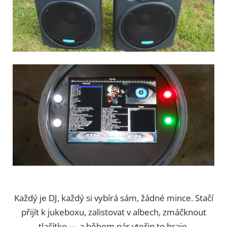
Každý je DJ, každý si vybírá sám, žádné mince. Stačí
přijít k jukeboxu, zalistovat v albech, zmáčknout
tlačítko — a během pár vteřin to hraje.