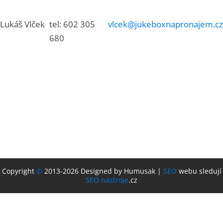
Lukáš Vlček
tel: 602 305
vlcek@jukeboxnapronajem.cz
680
Copyright
©
2013-2026 Designed by Humusak |
SEO
webu sledují
SEO nástroje
.cz