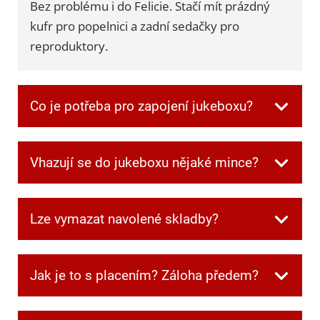
Bez problému i do Felicie. Stačí mít prázdný
kufr pro popelnici a zadní sedačky pro
reproduktory.
Co je potřeba pro zapojení jukeboxu?
Všechnu potřebnou kabeláž dostanete při
Vhazují se do jukeboxu nějaké mince?
převzetí. Jen je potřeba mít jednu zásuvku
volnou pro jukebox a další dvě pro
Ne, v jukeboxu jsou automaticky zdarma
reprobedny.
Lze vymazat navolené skladby?
kredity.
Ano. Když si někdo navolí písničku, kterou
Jak je to s placením? Záloha předem?
ostatní nechtějí poslouchat, můžete frontu
kdykoliv smazat speciální kombinací tlačítek,