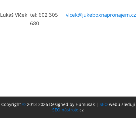
Lukáš Vlček
tel: 602 305
vlcek@jukeboxnapronajem.cz
680
Copyright
©
2013-2026 Designed by Humusak |
SEO
webu sledují
SEO nástroje
.cz