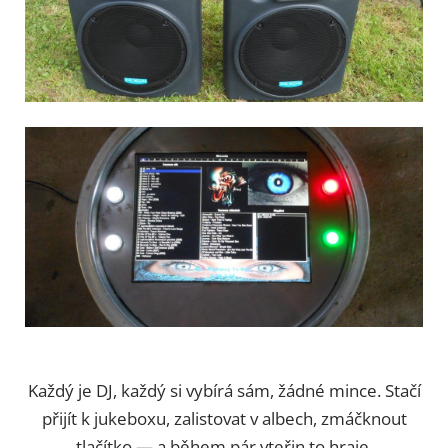
Každý je DJ, každý si vybírá sám, žádné mince. Stačí
přijít k jukeboxu, zalistovat v albech, zmáčknout
tlačítko — a během pár vteřin to hraje.