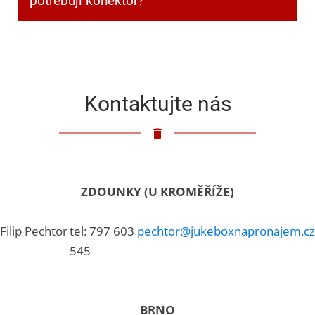
potřebuji konektor?
Klasický 3,5mm jack.
Kontaktujte nás
ZDOUNKY (U KROMĚŘÍŽE)
Filip Pechtor
tel: 797 603
pechtor@jukeboxnapronajem.cz
545
BRNO