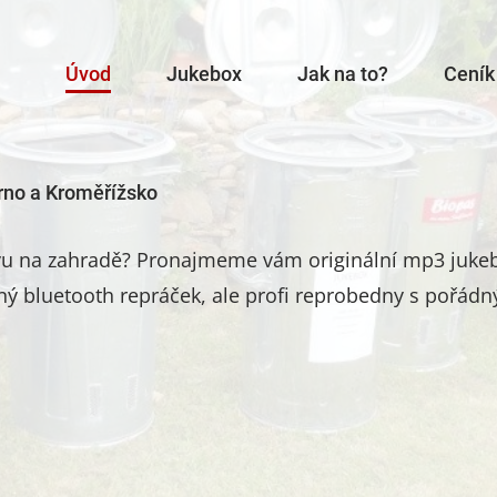
Úvod
Jukebox
Jak na to?
Ceník
rno a Kroměřížsko
avu na zahradě? Pronajmeme vám originální mp3 jukeb
ný bluetooth repráček, ale profi reprobedny s pořádný