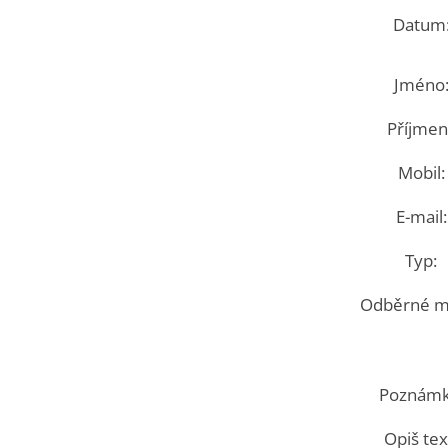
Datum
Jméno
Příjmení
Mobil:
E-mail:
Typ:
Odběrné mí
Poznámk
Opiš tex