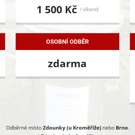
1 500 Kč
/ víkend
OSOBNÍ ODBĚR
zdarma
Odběrné místo
Zdounky (u Kroměříže)
nebo
Brno
.