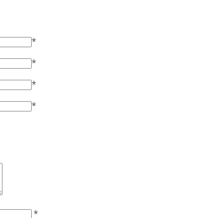
*
*
*
*
*