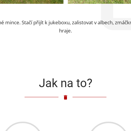
né mince. Stačí přijít k jukeboxu, zalistovat v albech, zmáč
hraje.
Jak na to?