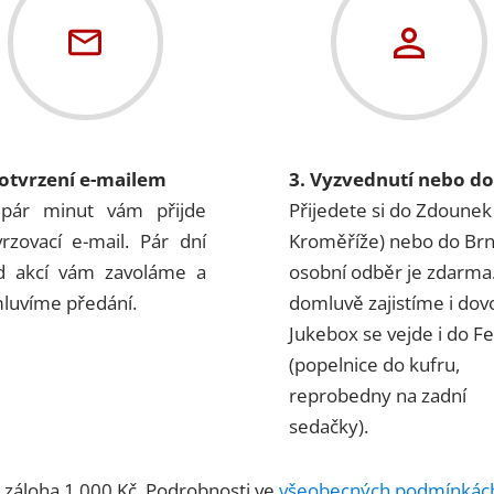
Potvrzení e-mailem
3. Vyzvednutí nebo d
pár minut vám přijde
Přijedete si do Zdounek
vrzovací e-mail. Pár dní
Kroměříže) nebo do Br
d akcí vám zavoláme a
osobní odběr je zdarma
luvíme předání.
domluvě zajistíme i dov
Jukebox se vejde i do Fel
(popelnice do kufru,
reprobedny na zadní
sedačky).
á záloha 1 000 Kč. Podrobnosti ve
všeobecných podmínkác