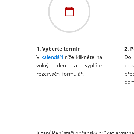
1. Vyberte termín
2. 
V
kalendáři
níže klikněte na
Do 
volný den a vyplňte
pot
rezervační formulář.
pře
dom
K zapůjčení stačí občanský průkaz a vratn