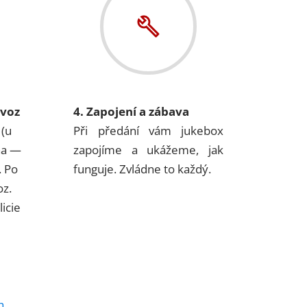
ovoz
4. Zapojení a zábava
 (u
Při předání vám jukebox
na —
zapojíme a ukážeme, jak
. Po
funguje. Zvládne to každý.
oz.
icie
h
.