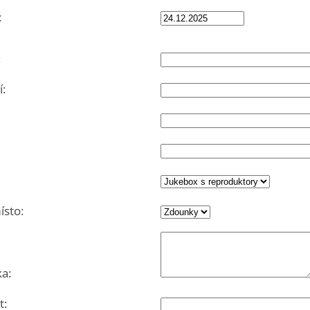
:
:
:
sto:
a:
t: