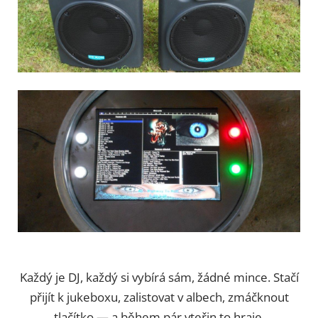
Každý je DJ, každý si vybírá sám, žádné mince. Stačí
přijít k jukeboxu, zalistovat v albech, zmáčknout
tlačítko — a během pár vteřin to hraje.