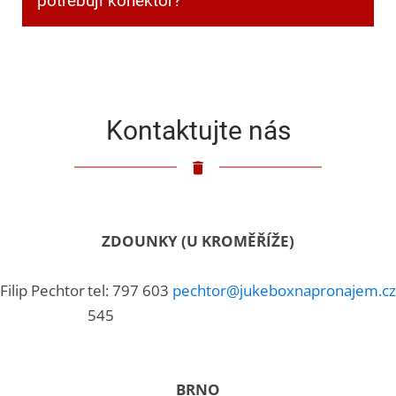
potřebuji konektor?
Klasický 3,5mm jack.
Kontaktujte nás
ZDOUNKY (U KROMĚŘÍŽE)
Filip Pechtor
tel: 797 603
pechtor@jukeboxnapronajem.cz
545
BRNO