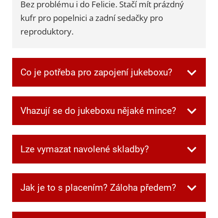
Bez problému i do Felicie. Stačí mít prázdný
kufr pro popelnici a zadní sedačky pro
reproduktory.
Co je potřeba pro zapojení jukeboxu?
Všechnu potřebnou kabeláž dostanete při
Vhazují se do jukeboxu nějaké mince?
převzetí. Jen je potřeba mít jednu zásuvku
volnou pro jukebox a další dvě pro
Ne, v jukeboxu jsou automaticky zdarma
reprobedny.
Lze vymazat navolené skladby?
kredity.
Ano. Když si někdo navolí písničku, kterou
Jak je to s placením? Záloha předem?
ostatní nechtějí poslouchat, můžete frontu
kdykoliv smazat speciální kombinací tlačítek,