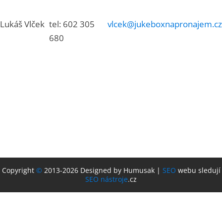
Lukáš Vlček
tel: 602 305
vlcek@jukeboxnapronajem.cz
680
Copyright
©
2013-2026 Designed by Humusak |
SEO
webu sledují
SEO nástroje
.cz