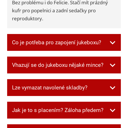
Bez problému i do Felicie. Stačí mít prázdný
kufr pro popelnici a zadní sedačky pro
reproduktory.
Co je potřeba pro zapojení jukeboxu?
Všechnu potřebnou kabeláž dostanete při
Vhazují se do jukeboxu nějaké mince?
převzetí. Jen je potřeba mít jednu zásuvku
volnou pro jukebox a další dvě pro
Ne, v jukeboxu jsou automaticky zdarma
reprobedny.
Lze vymazat navolené skladby?
kredity.
Ano. Když si někdo navolí písničku, kterou
Jak je to s placením? Záloha předem?
ostatní nechtějí poslouchat, můžete frontu
kdykoliv smazat speciální kombinací tlačítek,