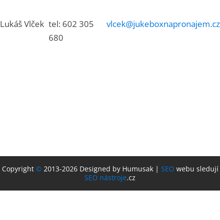
Lukáš Vlček
tel: 602 305
vlcek@jukeboxnapronajem.cz
680
Copyright
©
2013-2026 Designed by Humusak |
SEO
webu sledují
SEO nástroje
.cz