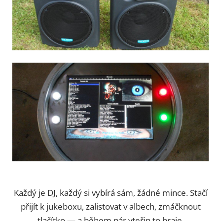
Každý je DJ, každý si vybírá sám, žádné mince. Stačí
přijít k jukeboxu, zalistovat v albech, zmáčknout
tlačítko — a během pár vteřin to hraje.