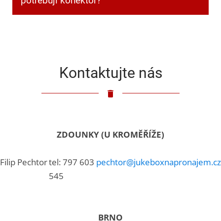
potřebuji konektor?
Klasický 3,5mm jack.
Kontaktujte nás
ZDOUNKY (U KROMĚŘÍŽE)
Filip Pechtor
tel: 797 603
pechtor@jukeboxnapronajem.cz
545
BRNO