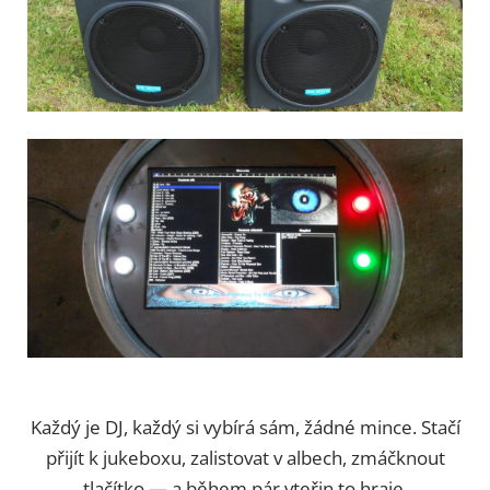
Každý je DJ, každý si vybírá sám, žádné mince. Stačí
přijít k jukeboxu, zalistovat v albech, zmáčknout
tlačítko — a během pár vteřin to hraje.