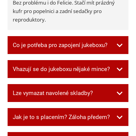
Bez problému i do Felicie. Stačí mít prázdný
kufr pro popelnici a zadní sedačky pro
reproduktory.
Co je potřeba pro zapojení jukeboxu?
Všechnu potřebnou kabeláž dostanete při
Vhazují se do jukeboxu nějaké mince?
převzetí. Jen je potřeba mít jednu zásuvku
volnou pro jukebox a další dvě pro
Ne, v jukeboxu jsou automaticky zdarma
reprobedny.
Lze vymazat navolené skladby?
kredity.
Ano. Když si někdo navolí písničku, kterou
Jak je to s placením? Záloha předem?
ostatní nechtějí poslouchat, můžete frontu
kdykoliv smazat speciální kombinací tlačítek,