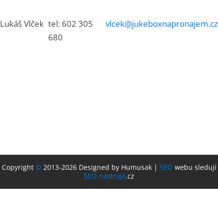
Lukáš Vlček
tel: 602 305
vlcek@jukeboxnapronajem.cz
680
Copyright
©
2013-2026 Designed by Humusak |
SEO
webu sledují
SEO nástroje
.cz