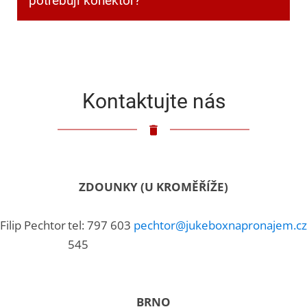
potřebuji konektor?
Klasický 3,5mm jack.
Kontaktujte nás
ZDOUNKY (U KROMĚŘÍŽE)
Filip Pechtor
tel: 797 603
pechtor@jukeboxnapronajem.cz
545
BRNO