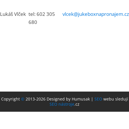
Lukáš Vlček
tel: 602 305
vlcek@jukeboxnapronajem.cz
680
Copyright
©
2013-2026 Designed by Humusak |
SEO
webu sledují
SEO nástroje
.cz