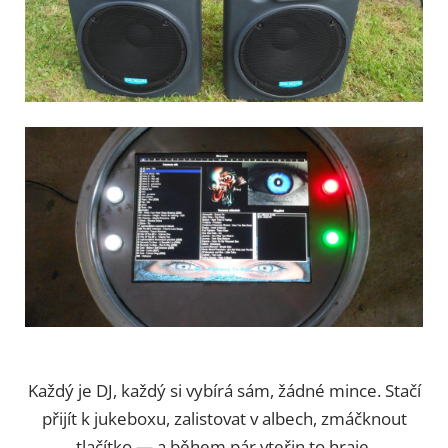
Každý je DJ, každý si vybírá sám, žádné mince. Stačí
přijít k jukeboxu, zalistovat v albech, zmáčknout
tlačítko — a během pár vteřin to hraje.