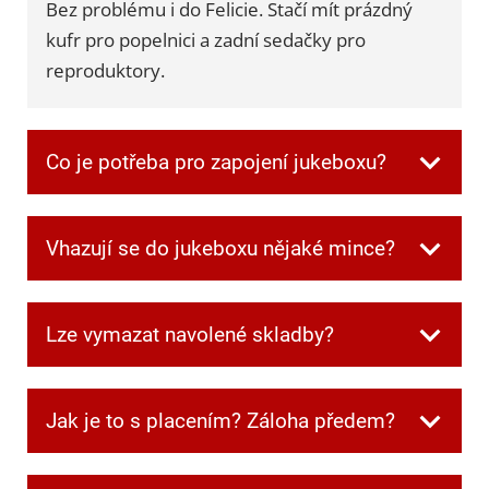
Bez problému i do Felicie. Stačí mít prázdný
kufr pro popelnici a zadní sedačky pro
reproduktory.
Co je potřeba pro zapojení jukeboxu?
Všechnu potřebnou kabeláž dostanete při
Vhazují se do jukeboxu nějaké mince?
převzetí. Jen je potřeba mít jednu zásuvku
volnou pro jukebox a další dvě pro
Ne, v jukeboxu jsou automaticky zdarma
reprobedny.
Lze vymazat navolené skladby?
kredity.
Ano. Když si někdo navolí písničku, kterou
Jak je to s placením? Záloha předem?
ostatní nechtějí poslouchat, můžete frontu
kdykoliv smazat speciální kombinací tlačítek,