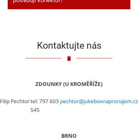
potřebuji konektor?
Klasický 3,5mm jack.
Kontaktujte nás
ZDOUNKY (U KROMĚŘÍŽE)
Filip Pechtor
tel: 797 603
pechtor@jukeboxnapronajem.cz
545
BRNO