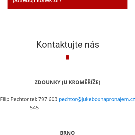
potřebuji konektor?
Klasický 3,5mm jack.
Kontaktujte nás
ZDOUNKY (U KROMĚŘÍŽE)
Filip Pechtor
tel: 797 603
pechtor@jukeboxnapronajem.cz
545
BRNO