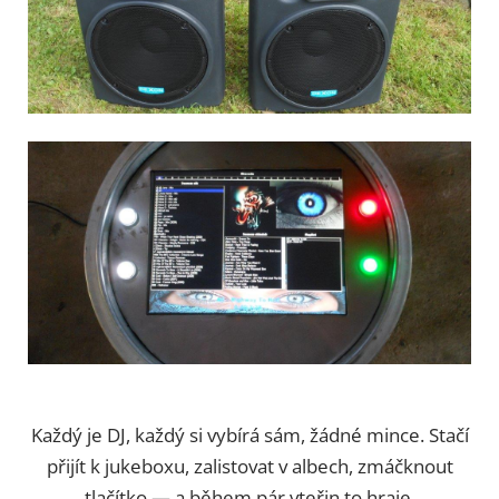
Každý je DJ, každý si vybírá sám, žádné mince. Stačí
přijít k jukeboxu, zalistovat v albech, zmáčknout
tlačítko — a během pár vteřin to hraje.