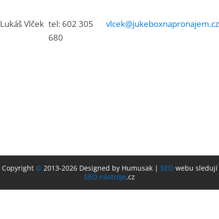
Lukáš Vlček
tel: 602 305
vlcek@jukeboxnapronajem.cz
680
Copyright
©
2013-2026 Designed by Humusak |
SEO
webu sledují
SEO nástroje
.cz