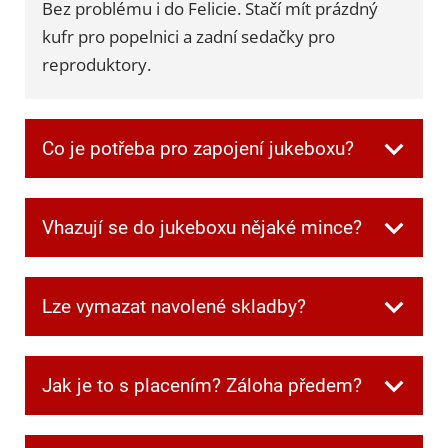
Bez problému i do Felicie. Stačí mít prázdný
kufr pro popelnici a zadní sedačky pro
reproduktory.
Co je potřeba pro zapojení jukeboxu?
Všechnu potřebnou kabeláž dostanete při
Vhazují se do jukeboxu nějaké mince?
převzetí. Jen je potřeba mít jednu zásuvku
volnou pro jukebox a další dvě pro
Ne, v jukeboxu jsou automaticky zdarma
reprobedny.
Lze vymazat navolené skladby?
kredity.
Ano. Když si někdo navolí písničku, kterou
Jak je to s placením? Záloha předem?
ostatní nechtějí poslouchat, můžete frontu
kdykoliv smazat speciální kombinací tlačítek,