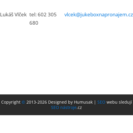
Lukáš Vlček
tel: 602 305
vlcek@jukeboxnapronajem.cz
680
Copyright
©
2013-2026 Designed by Humusak |
SEO
webu sledují
SEO nástroje
.cz