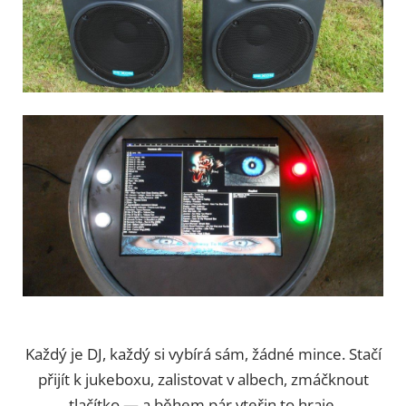
Každý je DJ, každý si vybírá sám, žádné mince. Stačí
přijít k jukeboxu, zalistovat v albech, zmáčknout
tlačítko — a během pár vteřin to hraje.