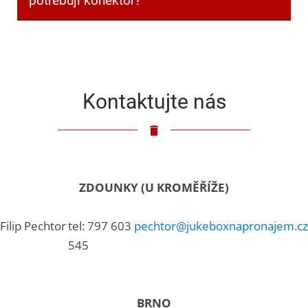
potřebuji konektor?
Klasický 3,5mm jack.
Kontaktujte nás
ZDOUNKY (U KROMĚŘÍŽE)
Filip Pechtor
tel: 797 603
pechtor@jukeboxnapronajem.cz
545
BRNO