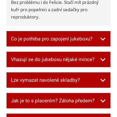
Bez problému i do Felicie. Stačí mít prázdný
kufr pro popelnici a zadní sedačky pro
reproduktory.
Co je potřeba pro zapojení jukeboxu?
Všechnu potřebnou kabeláž dostanete při
Vhazují se do jukeboxu nějaké mince?
převzetí. Jen je potřeba mít jednu zásuvku
volnou pro jukebox a další dvě pro
Ne, v jukeboxu jsou automaticky zdarma
reprobedny.
Lze vymazat navolené skladby?
kredity.
Ano. Když si někdo navolí písničku, kterou
Jak je to s placením? Záloha předem?
ostatní nechtějí poslouchat, můžete frontu
kdykoliv smazat speciální kombinací tlačítek,