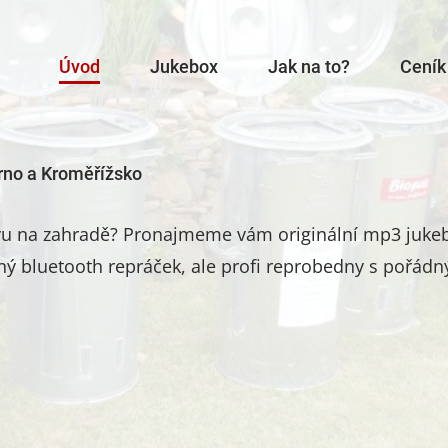
Úvod
Jukebox
Jak na to?
Ceník
rno a Kroměřížsko
avu na zahradě? Pronajmeme vám originální mp3 jukeb
ný bluetooth repráček, ale profi reprobedny s pořádný