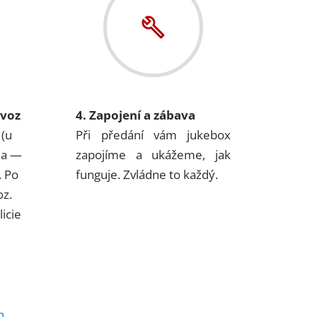
ovoz
4. Zapojení a zábava
 (u
Při předání vám jukebox
na —
zapojíme a ukážeme, jak
. Po
funguje. Zvládne to každý.
oz.
icie
h
.