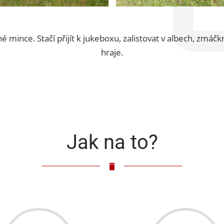
né mince. Stačí přijít k jukeboxu, zalistovat v albech, zmáč
hraje.
Jak na to?