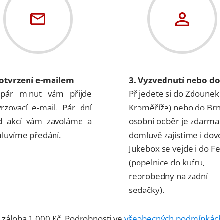
Potvrzení e-mailem
3. Vyzvednutí nebo d
pár minut vám přijde
Přijedete si do Zdounek
vrzovací e-mail. Pár dní
Kroměříže) nebo do Br
d akcí vám zavoláme a
osobní odběr je zdarma
luvíme předání.
domluvě zajistíme i dov
Jukebox se vejde i do Fel
(popelnice do kufru,
reprobedny na zadní
sedačky).
á záloha 1 000 Kč. Podrobnosti ve
všeobecných podmínkác