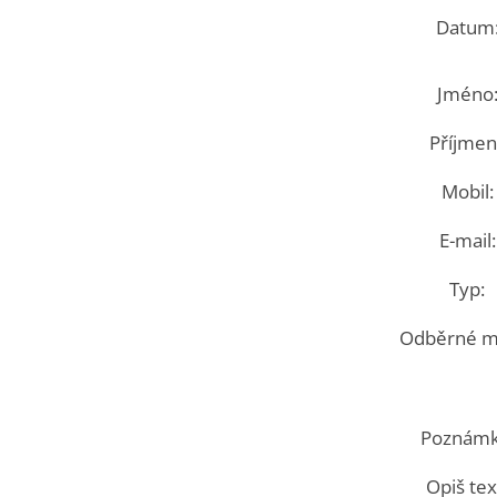
Datum
Jméno
Příjmení
Mobil:
E-mail:
Typ:
Odběrné mí
Poznámk
Opiš tex