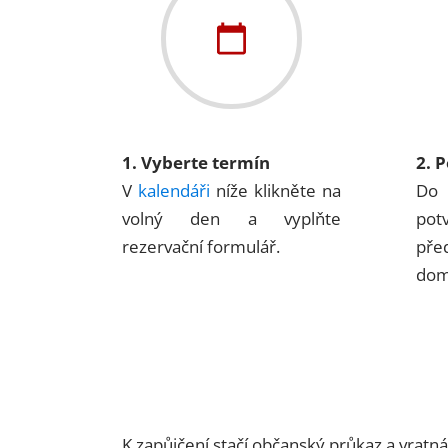
1. Vyberte termín
2. 
V
kalendáři
níže klikněte na
Do 
volný den a vyplňte
pot
rezervační formulář.
pře
dom
K zapůjčení stačí občanský průkaz a vratn