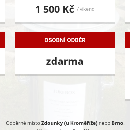
1 500 Kč
/ víkend
OSOBNÍ ODBĚR
zdarma
Odběrné místo
Zdounky (u Kroměříže)
nebo
Brno
.