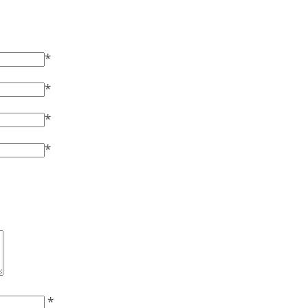
*
*
*
*
*