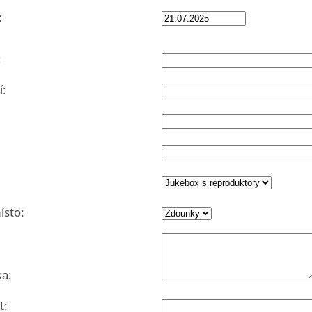
:
:
:
sto:
a:
t: