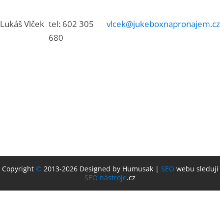
Lukáš Vlček
tel: 602 305
vlcek@jukeboxnapronajem.cz
680
Copyright
©
2013-2026 Designed by Humusak |
SEO
webu sledují
SEO nástroje
.cz