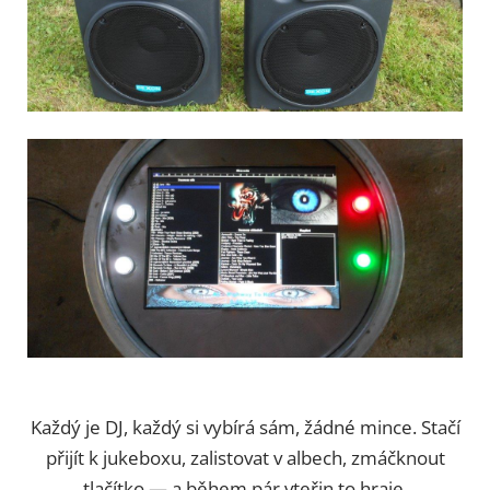
Každý je DJ, každý si vybírá sám, žádné mince. Stačí
přijít k jukeboxu, zalistovat v albech, zmáčknout
tlačítko — a během pár vteřin to hraje.