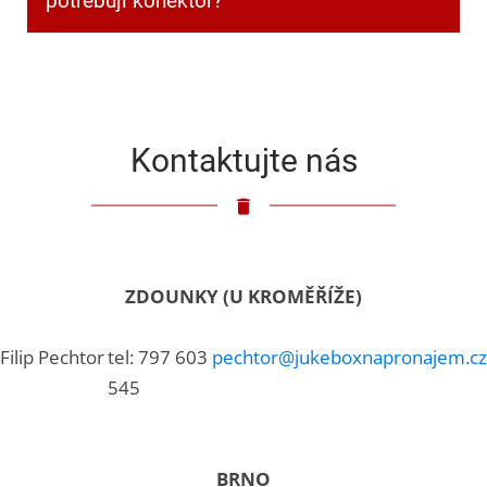
potřebuji konektor?
Klasický 3,5mm jack.
Kontaktujte nás
ZDOUNKY (U KROMĚŘÍŽE)
Filip Pechtor
tel: 797 603
pechtor@jukeboxnapronajem.cz
545
BRNO