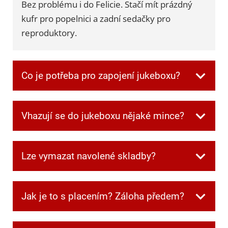
Bez problému i do Felicie. Stačí mít prázdný
kufr pro popelnici a zadní sedačky pro
reproduktory.
Co je potřeba pro zapojení jukeboxu?
Všechnu potřebnou kabeláž dostanete při
Vhazují se do jukeboxu nějaké mince?
převzetí. Jen je potřeba mít jednu zásuvku
volnou pro jukebox a další dvě pro
Ne, v jukeboxu jsou automaticky zdarma
reprobedny.
Lze vymazat navolené skladby?
kredity.
Ano. Když si někdo navolí písničku, kterou
Jak je to s placením? Záloha předem?
ostatní nechtějí poslouchat, můžete frontu
kdykoliv smazat speciální kombinací tlačítek,